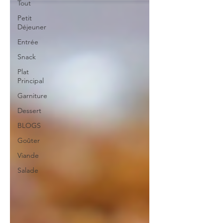
Tout
Petit
Déjeuner
Entrée
Snack
Plat
Principal
Garniture
Dessert
BLOGS
Goûter
Viande
Salade