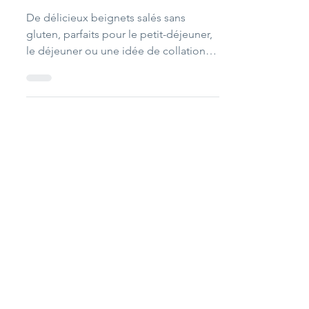
Unimed Living
1 min de lecture
Entrée
Beignets d'algues
De délicieux beignets salés sans
gluten, parfaits pour le petit-déjeuner,
le déjeuner ou une idée de collation