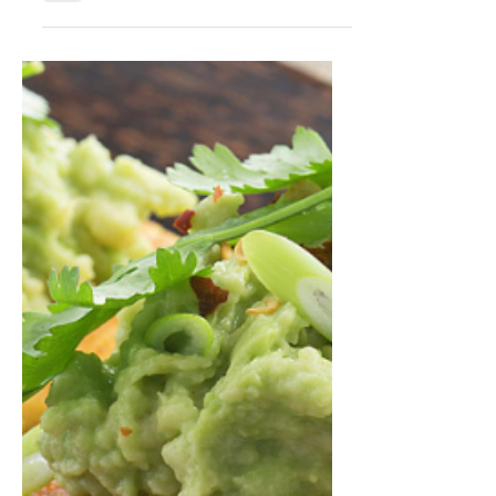
le Chef Alexandre
1 min de lecture
Entrée
Houmous
Le houmous est une des recettes les
plus populaires du Moyen-Orient.
Cette pâte crémeuse fait le régal de
tous, c'est gagné à coup sûr!...