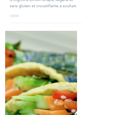
Entrée
Onion Bhajis /
Beignets d'oignons
La meilleure recette de beignets
d'oignons (onion bhajis) vegane et
sans gluten et croustillante à souhait.