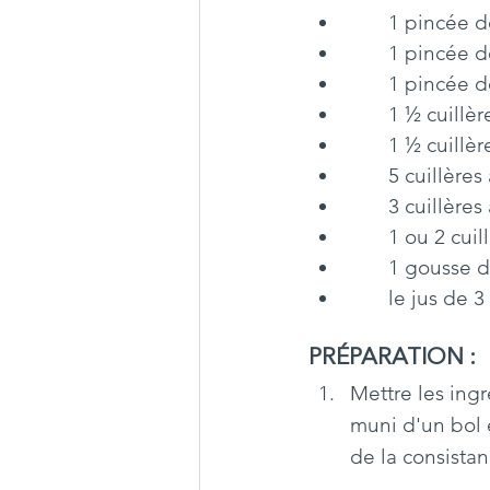
       1 pincée
       1 pincé
       1 pin
       1 ½ c
       1 ½ c
       5 cuil
       3 cui
       1 ou 2
       1 gouss
       le jus de
PRÉPARATION :
Mettre les ing
muni d'un bol e
de la consistan