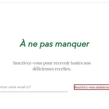
Salade croustillante de
Onio
fenouil et de pomme
d'oi
À ne pas manquer
Inscrivez-vous pour recevoir toutes nos
délicieuses recettes.
Inscrivez-vous mainten