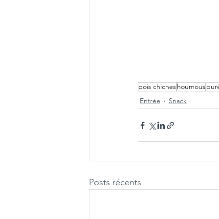
pois chiches
houmous
pur
Entrée
Snack
Posts récents