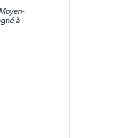
u Moyen-
agné à 