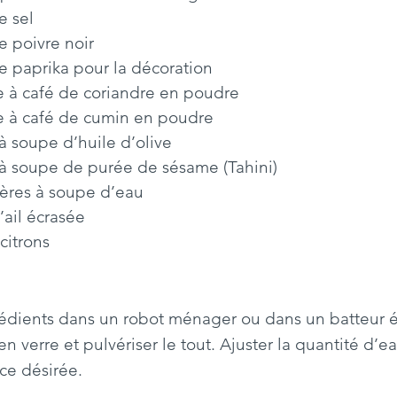
 de sel
e de poivre noir
cée de paprika pour la décoration
uillère à café de coriandre en poudre
uillère à café de cumin en poudre
lères à soupe d’huile d’olive
llères à soupe de purée de sésame (Tahini)
 cuillères à soupe d’eau 
e d’ail écrasée
 3 citrons
rédients dans un robot ménager ou dans un batteur é
n verre et pulvériser le tout. Ajuster la quantité d’e
ce désirée.