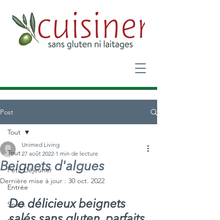
Post
Tout
Unimed Living
Tout
27 août 2022
1 min de lecture
Beignets d'algues
Petit Déjeuner
Dernière mise à jour :
30 oct. 2022
Entrée
De délicieux beignets 
Snack
salés sans gluten, parfaits 