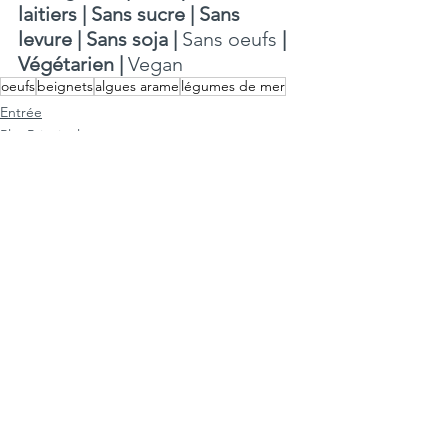
laitiers | Sans sucre | Sans 
levure | Sans soja | 
Sans oeufs
 | 
Végétarien | 
Vegan
oeufs
beignets
algues arame
légumes de mer
Entrée
Plat Principal
Voir tout
Posts récents