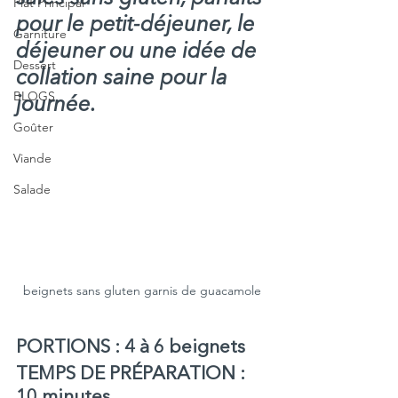
Plat Principal
pour le petit-déjeuner, le 
Garniture
déjeuner ou une idée de 
Dessert
collation saine pour la 
BLOGS
journée.
Goûter
Viande
Salade
beignets sans gluten garnis de guacamole
PORTIONS : 4 à 6 beignets 
TEMPS DE PRÉPARATION : 
10 minutes 