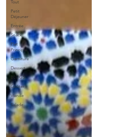
Tout
Petit
Déjeuner
Entrée
Snack
Plat
Principal
Garniture
Dessert
BLOGS
Goûter
Viande
Salade