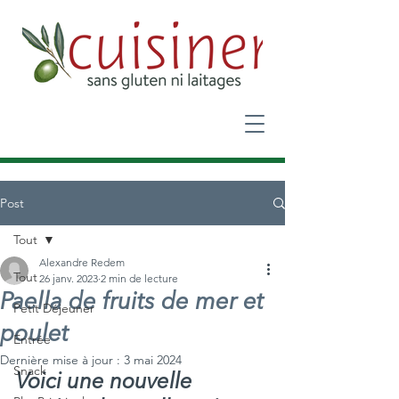
Post
Tout
Alexandre Redem
Tout
26 janv. 2023
2 min de lecture
Paella de fruits de mer et
Petit Déjeuner
poulet
Entrée
Dernière mise à jour :
3 mai 2024
Snack
Voici une nouvelle 