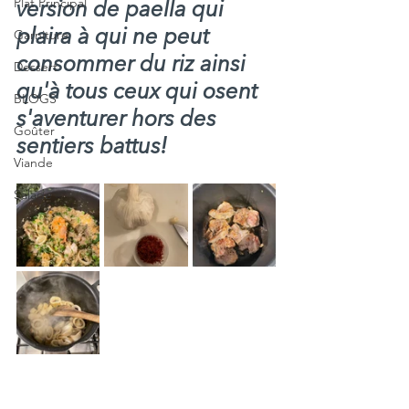
Plat Principal
version de paella qui 
Garniture
plaira à qui ne peut 
consommer du riz ainsi 
Dessert
qu'à tous ceux qui osent 
BLOGS
s'aventurer hors des 
Goûter
sentiers battus!
Viande
Salade