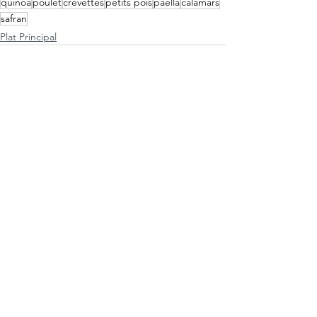
quinoa
poulet
crevettes
petits pois
paella
calamars
safran
Plat Principal
Voir tout
Posts récents