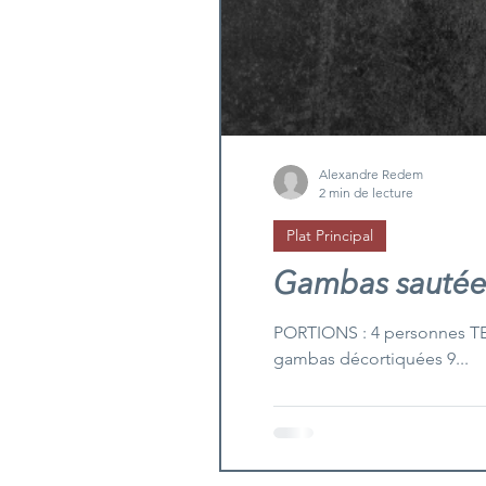
Alexandre Redem
2 min de lecture
Plat Principal
Gambas sautées
PORTIONS : 4 personnes T
gambas décortiquées 9...