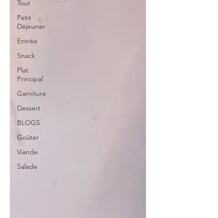
Tout
Petit
Déjeuner
Entrée
Snack
Plat
Principal
Garniture
Dessert
BLOGS
Goûter
Viande
Salade