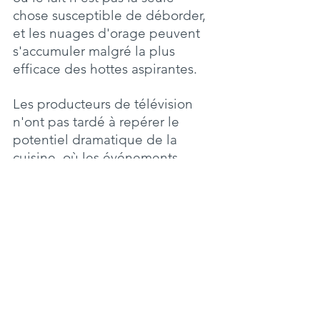
chose susceptible de déborder, 
et les nuages d'orage peuvent 
s'accumuler malgré la plus 
efficace des hottes aspirantes.
Les producteurs de télévision 
n'ont pas tardé à repérer le 
potentiel dramatique de la 
cuisine, où les événements 
peuvent souvent sembler aussi 
imprévisibles qu'un système 
météorologique tropical et tout 
aussi dommageable.
Le chef de cuisine est le général 
à la tête de la Brigade de 
Cuisine et doit concilier ces 
qualités apparemment 
inconciliables que sont, 