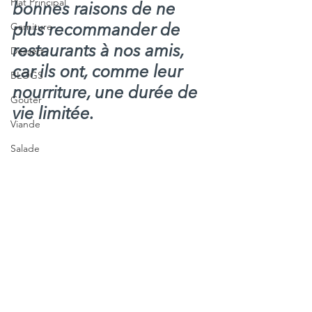
Plat Principal
bonnes raisons de ne 
Garniture
plus recommander de 
restaurants à nos amis, 
Dessert
car ils ont, comme leur 
BLOGS
nourriture, une durée de 
Goûter
vie limitée.
Viande
Salade