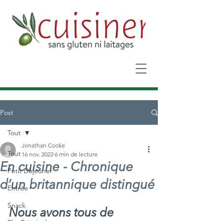
Post
Tout
Jonathan Cooke
Tout
16 nov. 2022
6 min de lecture
En cuisine - Chronique
Petit Déjeuner
d’un britannique distingué
Entrée
Snack
Nous avons tous de 