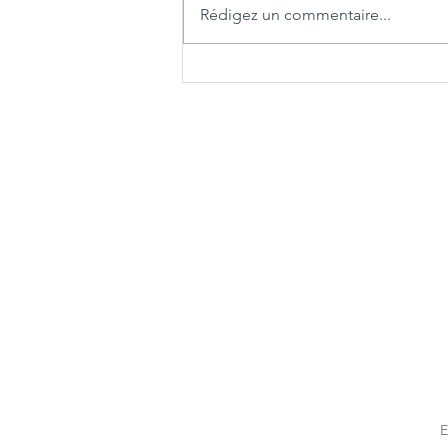
Rédigez un commentaire...
Pesto rouge à l'ail