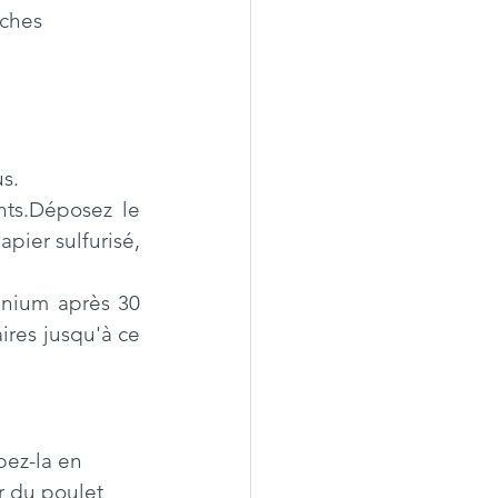
iches
s.
ts.Déposez le 
ier sulfurisé, 
minium après 30 
res jusqu'à ce 
pez-la en 
r du poulet 