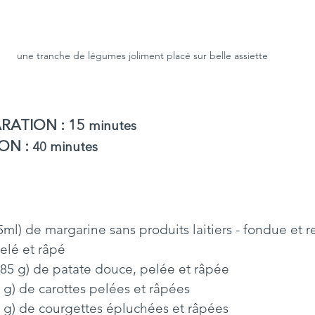
une tranche de légumes joliment placé sur belle assiette 
RATION :
 15
 minutes
ON :
 40 minutes
e (125ml) de margarine sans produits laitiers - fondue et r
, pelé et râpé
sse (285 g) de patate douce, pelée et râpée
 (230 g) de carottes pelées et râpées
e (230 g) de courgettes épluchées et râpées