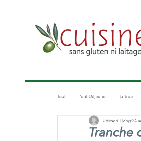
Tout
Petit Déjeuner
Entrée
Unimed Living
24 a
Salade
Tranche 