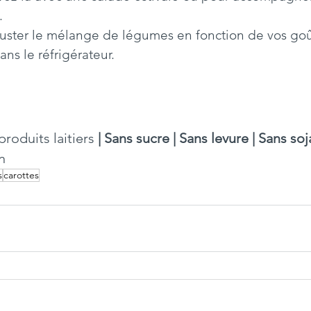
.
uster le mélange de légumes en fonction de vos goû
ans le réfrigérateur.
produits laitiers
 | Sans sucre | Sans levure | Sans soj
n 
s
carottes