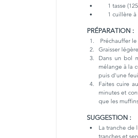
      1 tass
      1 cuil
PRÉPARATION : 
Préchauffer le
Graisser légèr
Dans un bol m
mélange à la c
puis d'une feu
Faites cuire au
minutes et con
que les muffins
SUGGESTION : 
La tranche de 
tranches et se