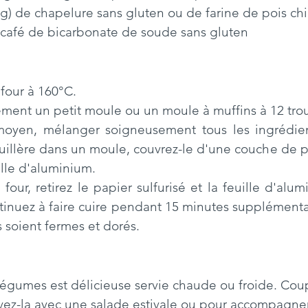
e (125g) de chapelure sans gluten ou de farine de pois ch
lère à café de bicarbonate de soude sans gluten
 four à 160°C.
ement un petit moule ou un moule à muffins à 12 trou
oyen, mélanger soigneusement tous les ingrédien
uillère dans un moule, couvrez-le d'une couche de pap
ille d'aluminium.
 four, retirez le papier sulfurisé et la feuille d'alu
tinuez à faire cuire pendant 15 minutes supplémentai
 soient fermes et dorés.
légumes est délicieuse servie chaude ou froide. Cou
rvez-la avec une salade estivale ou pour accompagne