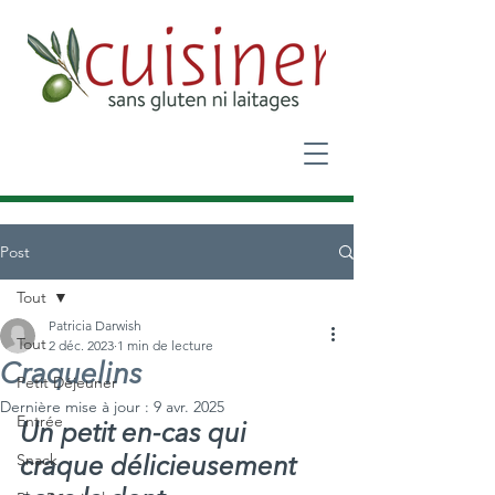
Post
Tout
Patricia Darwish
Tout
2 déc. 2023
1 min de lecture
Craquelins
Petit Déjeuner
Dernière mise à jour :
9 avr. 2025
Entrée
Un petit en-cas qui 
Snack
craque délicieusement 