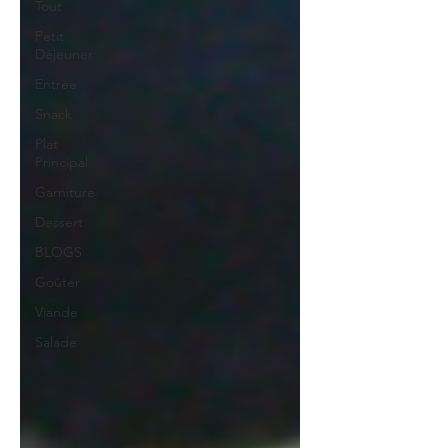
Tout
Petit
Déjeuner
Entrée
Snack
Plat
Principal
Garniture
Dessert
BLOGS
Goûter
Viande
Salade