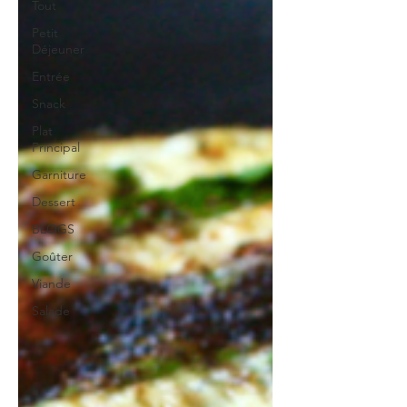
Tout
Petit
Déjeuner
Entrée
Snack
Plat
Principal
Garniture
Dessert
BLOGS
Goûter
Viande
Salade