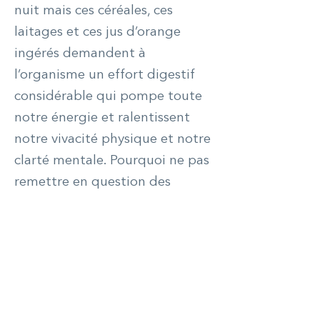
nuit mais ces céréales, ces
laitages et ces jus d’orange
ingérés demandent à
l’organisme un effort digestif
considérable qui pompe toute
notre énergie et ralentissent
notre vivacité physique et notre
clarté mentale. Pourquoi ne pas
remettre en question des
croyances alimentaires et
instaurer une manière de nous
alimenter qui nous correspond
mieux ? Autre exemple : café au
lait, tartines de pain beurrées
ou viennoiseries constituent