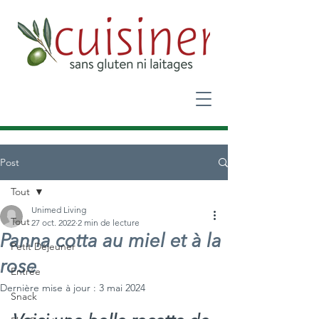
Post
Tout
Unimed Living
Tout
27 oct. 2022
2 min de lecture
Panna cotta au miel et à la
Petit Déjeuner
rose
Entrée
Dernière mise à jour :
3 mai 2024
Snack