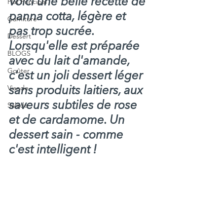
Voici une belle recette de 
Plat Principal
panna cotta, légère et 
Garniture
pas trop sucrée. 
Dessert
Lorsqu'elle est préparée 
BLOGS
avec du lait d'amande, 
Goûter
c'est un joli dessert léger 
Viande
sans produits laitiers, aux 
saveurs subtiles de rose 
Salade
et de cardamome. Un 
dessert sain - comme 
c'est intelligent !