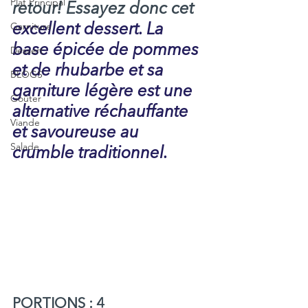
Plat Principal
retour! Essayez donc cet 
Garniture
excellent dessert. La 
base épicée de pommes 
Dessert
et de rhubarbe et sa 
BLOGS
garniture légère est une 
Goûter
alternative réchauffante 
Viande
et savoureuse au 
Salade
crumble traditionnel.
PORTIONS : 4  