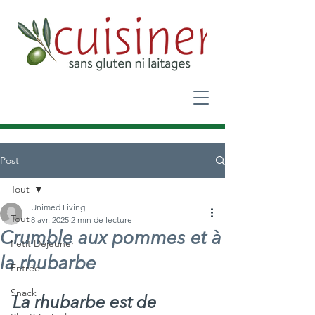
Post
Tout
Unimed Living
Tout
8 avr. 2025
2 min de lecture
Crumble aux pommes et à
Petit Déjeuner
la rhubarbe
Entrée
Snack
La rhubarbe est de 